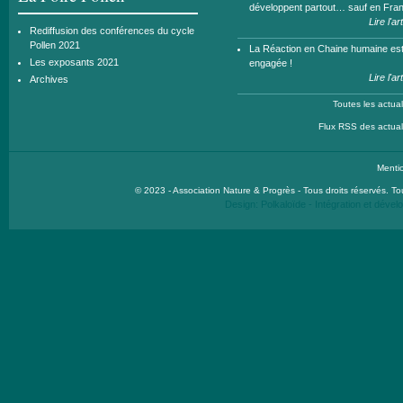
développent partout… sauf en Fra
Lire l'ar
Rediffusion des conférences du cycle
Pollen 2021
La Réaction en Chaine humaine es
Les exposants 2021
engagée !
Lire l'ar
Archives
Toutes les actual
Flux RSS des actual
Menti
© 2023 - Association Nature & Progrès - Tous droits réservés. Toute
Design:
Polkaloïde
- Intégration et déve